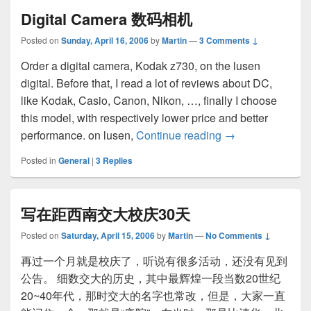
Digital Camera 数码相机
Posted on
Sunday, April 16, 2006
by
Martin
—
3 Comments ↓
Order a digital camera, Kodak z730, on the lusen
digital. Before that, I read a lot of reviews about DC,
like Kodak, Casio, Canon, Nikon, …, finally I choose
this model, with respectively lower price and better
performance. on lusen,
Continue reading
Digital Camer
→
Posted in
General
|
3
Replies
写在距西南交大校庆30天
Posted on
Saturday, April 15, 2006
by
Martin
—
No Comments ↓
再过一个月就是校庆了，听说有很多活动，还没有见到
公告。 细数交大的历史，其中最辉煌一段当数20世纪
20~40年代，那时交大的名字也常改，但是，大家一直