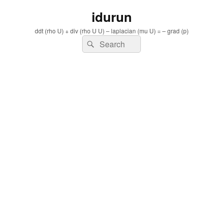
idurun
ddt (rho U) + div (rho U U) – laplacian (mu U) = – grad (p)
Search
Search
for: