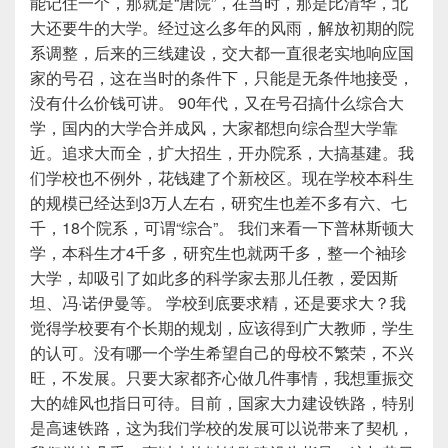
能记住一个，那就是“唐院”，在当时，那是比清华，北
大还要牛的大学。经过这么多年的风雨，解放初期的院
系调整，后来的三线建设，交大都一直很老实地响应国
家的号召，这在当时的条件下，只能是无条件地接受，
没有什么价钱可讲。 90年代，又在号召搞什么综合大
学，国内的大学合并成风，大家都想向综合型大学靠
近。追求大而全，扩大招生，开办院系，大搞基建。我
们学校也不例外，花钱建了个新校区。现在学校本科生
的规模已经达到3万人左右，研究生也差不多有六、七
千，18个院系，可谓“综合”。 我们来看一下普林斯顿大
学，本科生才4千多，研究生也就两千多，整一个袖珍
大学，却吸引了如此多的科学家去那儿任教，爱因斯
坦、冯·诺伊曼等。 学校到底要求精，还是要求大？我
觉得学校要有个长期的规划，应该得到广大教师，学生
的认可。没有哪一个学生希望自己的母校不繁荣，不兴
旺，不发展。只要大家都齐心做几件事情，我想重振交
大的雄风也指日可待。目前，国家大力建设铁路，特别
是高速铁路，这为我们学校的发展可以说带来了契机，