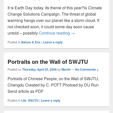
It is Earth Day today. Its theme of this year?is Climate
Change Solutions Campaign. The threat of global
warming hangs over our planet like a storm cloud. If
not checked soon, it could some day soon cause
untold – possibly
Continue reading
Earth Day
→
Posted in
Nature & Env.
|
Leave a reply
Portraits on the Wall of SWJTU
Posted on
Thursday, April 20, 2006
by
Martin
—
No Comments ↓
Portraits of Chinese People, on the Wall of SWJTU,
Chengdu Created by C. POTT Photoed by DU Run
Send article as PDF
Posted in
Life
,
SWJTU
|
Leave a reply