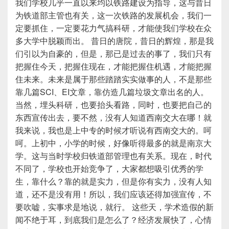
我们学校几乎一直以来均以铁路建设为指导，这与昔日
为铁道部主管也有关，这一次铁路的发展机会，我们一
定要抓住，一定要花力气搞科研，才能使我们学校在众
多大学中脱颖而出。 昔日的唐院，昔日的辉煌，那是我
们引以为自豪的，但是，那已是过去的事了，我们只有
把握住今天，把握住现在，才能把握住机遇，才能把握
住未来。未来是属于那些踏踏实实做事的人，不是那些
靠几篇SCI、EI文章，靠仿造几篇垃圾文章出名的人。
当然，埋头科研，也要抬头看路，同时，也要把自己的
东西宣传出去，要不然，没有人知道西南交大在哪！就
我来说，我也是上中专的时候才听说有西南交大的。呵
呵。上初中，小学的时候，好像听得最多的就是南京大
学。这与当时学校归铁道部管理也有关系。现在，时代
不同了，学校也开始竞争了，大家都想吸引优秀的学
生，靠什么？靠的就是实力，但是你有实力，没有人知
道，还不是没有用！所以，我们应该还得加强宣传，不
要吹嘘，实事求是地说，就行。 这些天，学术造假的新
闻不绝于耳，到底我们是怎么了？经济发展快了，心情