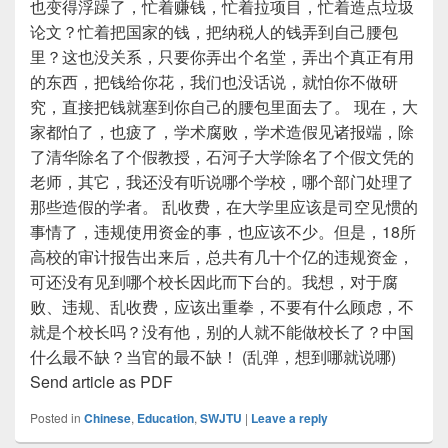
也变得浮躁了，忙着赚钱，忙着拉项目，忙着造点垃圾
论文？忙着把国家的钱，把纳税人的钱弄到自己腰包
里？这也没关系，只要你弄出个名堂，弄出个真正有用
的东西，把钱给你花，我们也没话说，就怕你不做研
究，直接把钱就塞到你自己的腰包里面去了。 现在，大
家都怕了，也疲了，学术腐败，学术造假见诸报端，除
了清华除名了个假教授，石河子大学除名了个假文凭的
老师，其它，我还没有听说哪个学校，哪个部门处理了
那些造假的学者。 乱收费，在大学里应该是司空见惯的
事情了，违规使用资金的事，也应该不少。但是，18所
高校的审计报告出来后，总共有几十个亿的违规资金，
可还没有见到哪个校长因此而下台的。我想，对于腐
败、违规、乱收费，应该出重拳，不要有什么顾虑，不
就是个校长吗？没有他，别的人就不能做校长了？中国
什么最不缺？当官的最不缺！ (乱弹，想到哪就说哪)
Send article as PDF
Posted in
Chinese
,
Education
,
SWJTU
|
Leave a reply